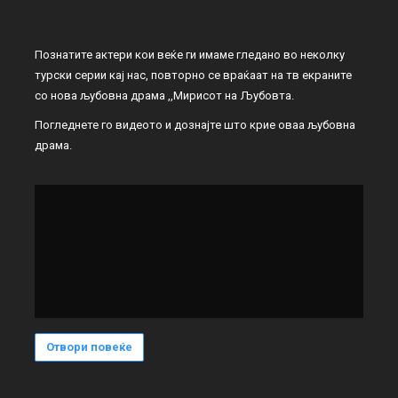
Познатите актери кои веќе ги имаме гледано во неколку
турски серии кај нас, повторно се враќаат на тв екраните
со нова љубовна драма ,,Мирисот на Љубовта.
Погледнете го видеото и дознајте што крие оваа љубовна
драма.
Отвори повеќе