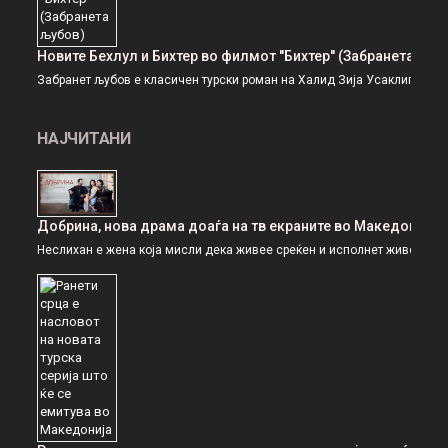
Новите Бехлул и Бихтер во филмот ''Бихтер'' (Забранета љуб
Забранет љубов е класичен турски роман на Халид Зија Усаклигил, прв
НАЈЧИТАНИ
Добрина, нова драма доаѓа на тв екраните во Македонија
Неслихан е жена која мисли дека живее среќен и исполнет живот, но то