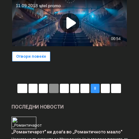
Отвори повеќе
1
2
...
5
6
7
8
9
ПОСЛЕДНИ НОВОСТИ
,,Романтичарот" ни доаѓа во ,,Романтичното маало"