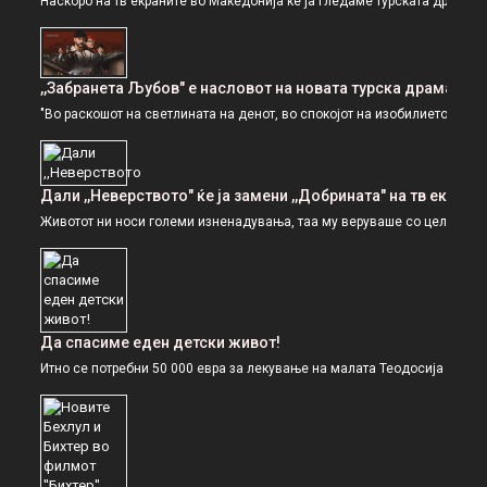
Наскоро на тв екраните во Македонија ќе ја гледаме турската драма ,,
,,Забранета Љубов" е насловот на новата турска драма
"Во раскошот на светлината на денот, во спокојот на изобилието, едно н
Дали ,,Неверството" ќе ја замени ,,Добрината" на тв екран
Животот ни носи големи изненадувања, таа му веруваше со целото срце,
Да спасиме еден детски живот!
Итно се потребни 50 000 евра за лекување на малата Теодосија Лазаре