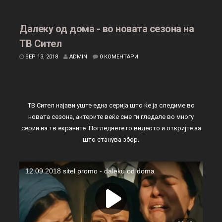
Далеку од дома - во новата сезона на
ТВ Сител
SEP 13, 2018
ADMIN
0 КОМЕНТАРИ
ТВ Сител најави уште една серија што ќе ја следиме во
новата сезона, актерите веќе сме ги гледале во многу
серии на тв екраните. Погледнете го видеото и откријте за
што станува збор.