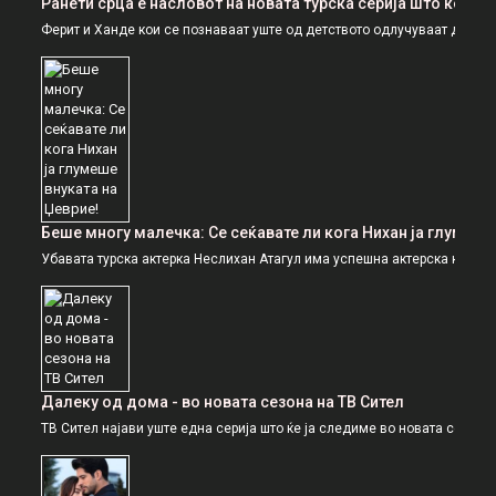
Ранети срца е насловот на новата турска серија што ќе се
Ферит и Ханде кои се познаваат уште од детството одлучуваат да се 
Беше многу малечка: Се сеќавате ли кога Нихан ја глумеше
Убавата турска актерка Неслихан Атагул има успешна актерска кариер
Далеку од дома - во новата сезона на ТВ Сител
ТВ Сител најави уште една серија што ќе ја следиме во новата сезона, 