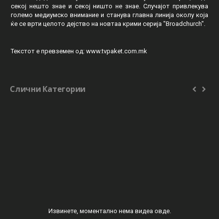
секој нешто знае и секој ништо не знае. Случајот привлекува
големо медиумско внимание и станува главна линија околу која
ќе се врти целото дејство на новтаа крими серија "Broadchurch".
Текстот е превземен од: www.tvpaket.com.mk
Слични Категории
Извинете, моментално нема видеа овде.