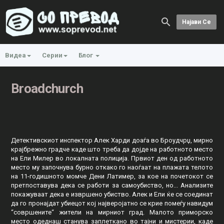
Најави Се
Видеа
Серии
Блог
Broadchurch
Детективскиот инспектор Алек Харди доаѓа во Броудчрџ, мирно
крајбрежно градче каде што треба да дојде на работното место
на Ели Милер во локалната полиција. Првиот ден од работното
место му започнува бурно откако го наоѓаат на плажата телото
на 11-годишното момче Дени Латимер, за кое на почетокот се
претпоставува дека се работи за самоубиство, но...
Анализите
покажуваат дека е извршено убиство. Алек и Ели ќе се соединат
да го пронајдат убиецот кој најверојатно се крие помеѓу навидум
“совршените“ жители на мирниот град. Малото приморско
место одеднаш станува заплеткано во тајни и мистерии, каде