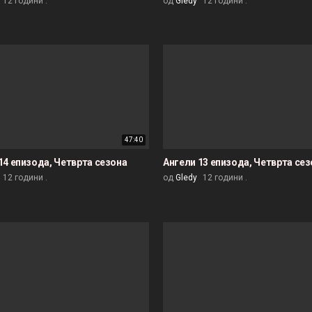
12 години .
од
Gledy
12 години .
47:40
14 епизода, Четврта сезона
Ангели 13 епизода, Четврта се
12 години .
од
Gledy
12 години .