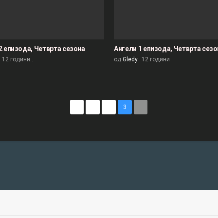
2 епизода, Четврта сезона
Ангели 1 епизода, Четврта сезо
12 години .
од
Gledy
12 години .
«
1
2
3
»