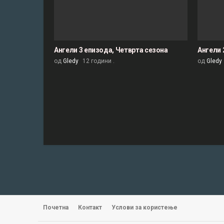
Ангели 3 епизода, Четврта сезона
Ангели 
од
Gledy
12 години .
од
Gledy
Почетна
Контакт
Услови за користење