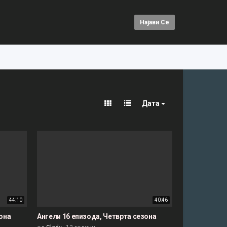
Најави Се
Дата
44:10
40:46
зона
Ангели 16 епизода, Четврта сезона