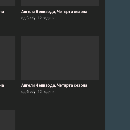
на
Ангели 8 епизода, Четврта сезона
од
Gledy
12 години .
на
Ангели 4 епизода, Четврта сезона
од
Gledy
12 години .