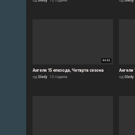
од
Gledy
12 години .
од
Gledy
44:45
Ангели 15 епизода, Четврта сезона
Ангели 
од
Gledy
12 години .
од
Gledy