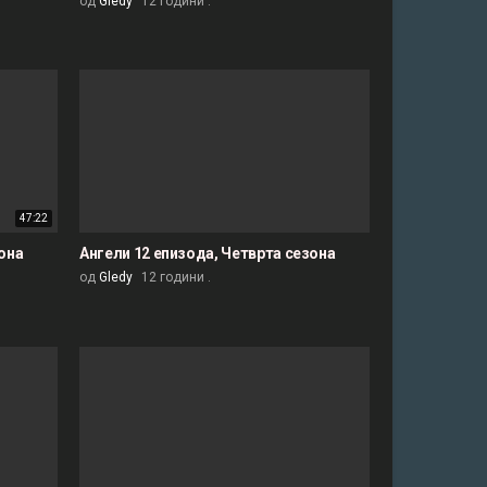
од
Gledy
12 години .
47:22
зона
Ангели 12 епизода, Четврта сезона
од
Gledy
12 години .