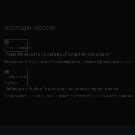
ПОСЛЕДНИ НОВОСТИ
,,Романтичарот" ни доаѓа во ,,Романтичното маало"
Наскоро на тв екраните во Македонија ќе ја гледаме турската драма ,,Рома
,,Забранета Љубов" е насловот на новата турска драма
"Во раскошот на светлината на денот, во спокојот на изобилието, едно немир