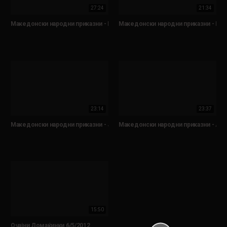
27:24
21:34
Македонски народни приказни - Царот што не сакал да умре
Македонски народни приказни - Про
23:14
23:37
Македонски народни приказни - Јаболкница
Македонски народни приказни - Ашк
15:50
Очајни Домаќинки 6/5/2012