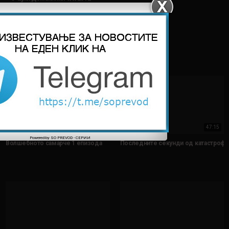
НАЈДОБРИ ВИДЕА
47:15
Powered by
SO PREVOD
-
СЕРИИ
Волшебното самарче 1 епизода
Последните секунди од катастрофа