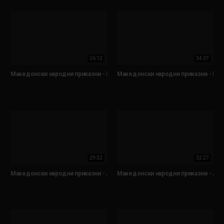
26:12
34:37
Македонски народни приказни - Кој друго му...
Македонски народни приказни - Не
29:32
32:27
Македонски народни приказни - Лошата баба
Македонски народни приказни - Леб