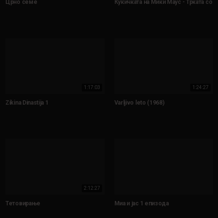
Црно семе
Куќичката на Мики Маус - Трката со б
1:17:03
1:24:27
Zikina Dinastija 1
Varljivo leto (1968)
2:12:27
Тетовирање
Миа и јас 1 епизода