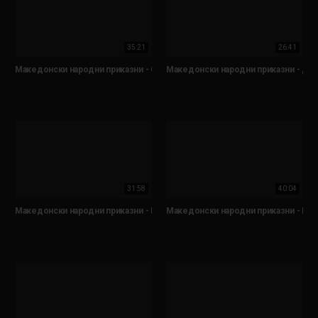
35:21
26:41
Македонски народни приказни - Свекрва и снаа
Македонски народни приказни - Два
31:58
40:04
Македонски народни приказни - Ѓаволот и клисарот
Македонски народни приказни - Муд