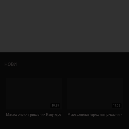
НОВИ
18:25
19:32
Македонски приказни - Калугерот и арамијата
Македонски народни приказни - Двај