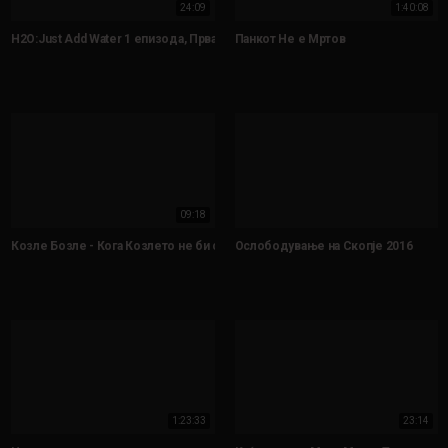
24:09
1:40:08
H2O:Just Add Water 1 епизода, Прва сезона
Панкот Не е Мртов
09:18
Козле Бозле - Кога Козлето не би скокало
Ослободување на Скопје 2016
1:23:33
23:14