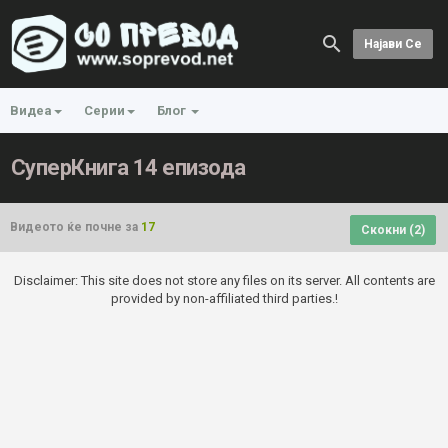
Најави Се
Видеа
Серии
Блог
СуперКнига 14 епизода
Видеото ќе почне за
17
Скокни (
2
)
Disclaimer: This site does not store any files on its server. All contents are
provided by non-affiliated third parties.!