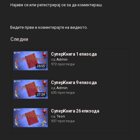
Најави се
или
регистрирај се
за да коментираш.
Бидете први и коментирајте на видеото.
Следни
СуперКнига 1 епизода
од
Admin
972 прегледи
26:55
СуперКнига 9 епизода
од
Admin
635 прегледи
27:24
СуперКнига 26 епизода
од
Teon
937 прегледи
СуперКнига 8 епизода