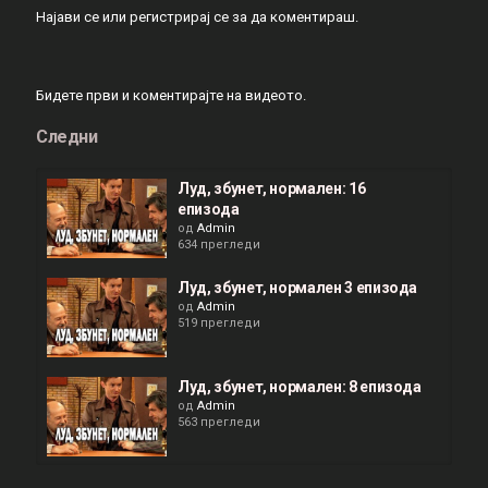
Најави се
или
регистрирај се
за да коментираш.
Бидете први и коментирајте на видеото.
Следни
Луд, збунет, нормален: 16
епизода
од
Admin
634 прегледи
Луд, збунет, нормален 3 епизода
од
Admin
519 прегледи
Луд, збунет, нормален: 8 епизода
од
Admin
563 прегледи
Луд, збунет, нормален: 99