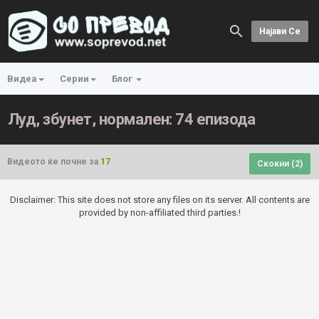
Најави Се
Видеа
Серии
Блог
Луд, збунет, нормален: 74 епизода
Видеото ќе почне за
17
Скокни (
2
)
Disclaimer: This site does not store any files on its server. All contents are
provided by non-affiliated third parties.!