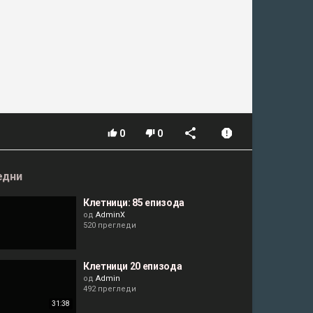
0
0
едни
Клетници: 85 епизода
од
AdminX
520 прегледи
Клетници 20 епизода
од
Admin
492 прегледи
31:38