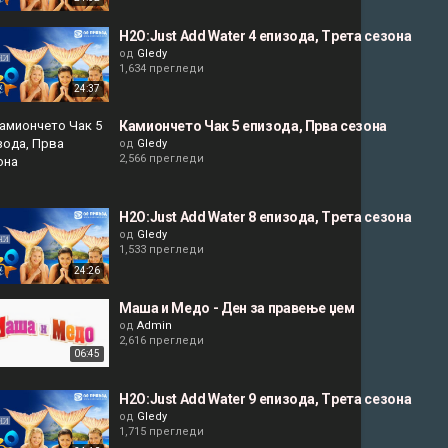
H2O:Just Add Water 4 епизода, Tрета сезона
од
Gledy
1,634 прегледи
24:37
Камиончето Чак 5 епизода, Прва сезона
од
Gledy
2,566 прегледи
H2O:Just Add Water 8 епизода, Tрета сезона
од
Gledy
1,533 прегледи
24:26
Маша и Медо - Ден за правење џем
од
Admin
2,616 прегледи
06:45
H2O:Just Add Water 9 епизода, Tрета сезона
од
Gledy
1,715 прегледи