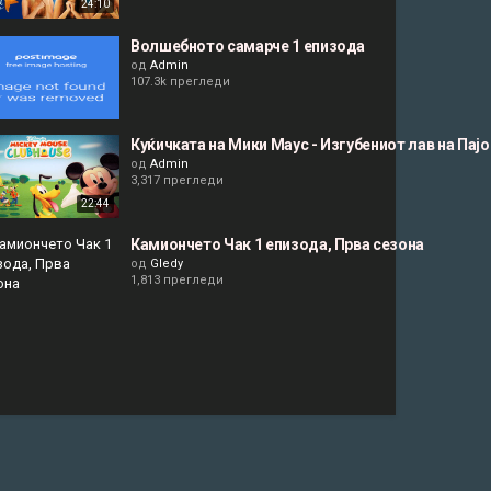
24:10
Волшебното самарче 1 епизода
од
Admin
107.3k прегледи
Куќичката на Мики Маус - Изгубениот лав на Пајо
од
Admin
3,317 прегледи
22:44
Камиончето Чак 1 епизода, Прва сезона
од
Gledy
1,813 прегледи