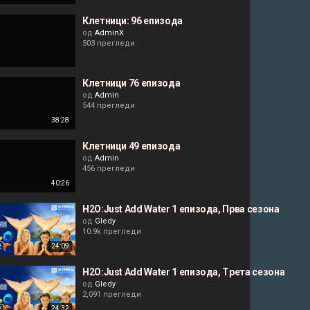
Клетници: 96 епизода
од
AdminX
503 прегледи
Клетници 76 епизода
од
Admin
544 прегледи
38:28
Клетници 49 епизода
од
Admin
456 прегледи
40:26
H2O:Just Add Water 1 епизода, Прва сезона
од
Gledy
10.9k прегледи
24:09
H2O:Just Add Water 1 епизода, Tрета сезона
од
Gledy
2,091 прегледи
24:32