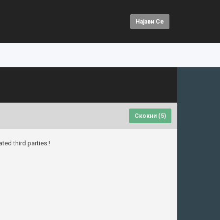
Најави Се
Скокни (
5
)
ted third parties.!