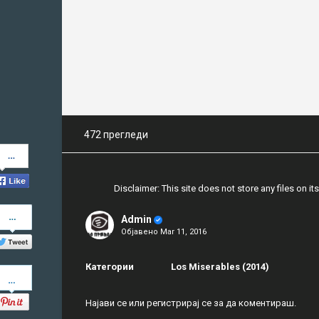
472 прегледи
Share
on
Facebook
Disclaimer: This site does not store any files on its
Share
Admin
on
Објавено
Mar 11, 2016
Twitter
Категории
Los Miserables (2014)
Pinterest
Најави се
или
регистрирај се
за да коментираш.