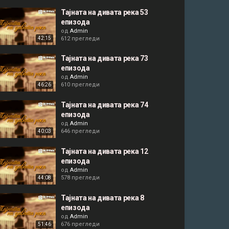
Тајната на дивата река 53
епизода
од
Admin
612 прегледи
42:15
Тајната на дивата река 73
епизода
од
Admin
610 прегледи
46:26
Тајната на дивата река 74
епизода
од
Admin
646 прегледи
40:03
Тајната на дивата река 12
епизода
од
Admin
578 прегледи
44:08
Тајната на дивата река 8
епизода
од
Admin
676 прегледи
51:46