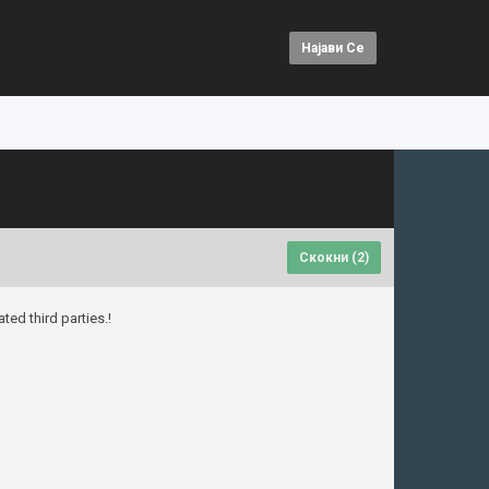
Најави Се
Скокни (
1
)
ted third parties.!