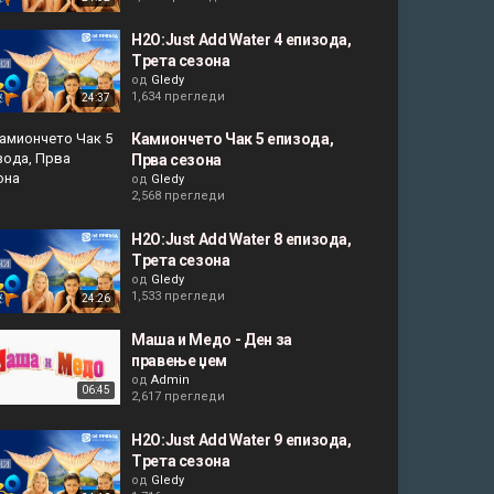
H2O:Just Add Water 4 епизода,
Tрета сезона
од
Gledy
1,634 прегледи
24:37
Камиончето Чак 5 епизода,
Прва сезона
од
Gledy
2,568 прегледи
H2O:Just Add Water 8 епизода,
Tрета сезона
од
Gledy
1,533 прегледи
24:26
Маша и Медо - Ден за
правење џем
од
Admin
06:45
2,617 прегледи
H2O:Just Add Water 9 епизода,
Tрета сезона
од
Gledy