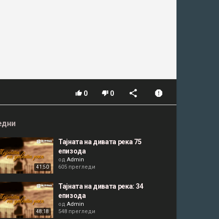
0
0
едни
Тајната на дивата река 75
епизода
од
Admin
605 прегледи
41:50
Тајната на дивата река: 34
епизода
од
Admin
548 прегледи
48:18