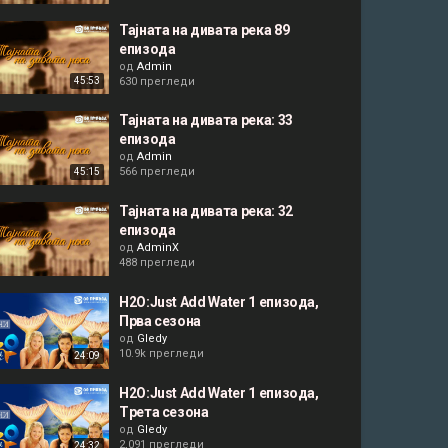
Тајната на дивата река 89
епизода
од
Admin
630 прегледи
45:53
Тајната на дивата река: 33
епизода
од
Admin
566 прегледи
45:15
Тајната на дивата река: 32
епизода
од
AdminX
488 прегледи
H2O:Just Add Water 1 епизода,
Прва сезона
од
Gledy
10.9k прегледи
24:09
H2O:Just Add Water 1 епизода,
Tрета сезона
од
Gledy
2,091 прегледи
24:32