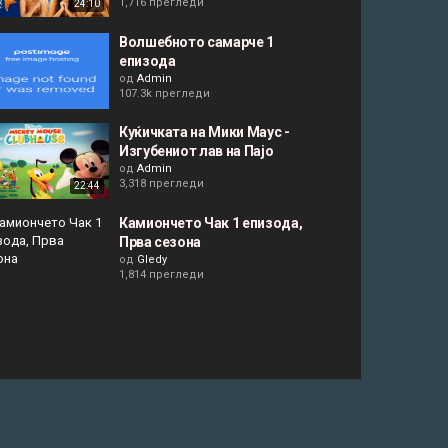
1,716 прегледи
24:10
Волшебното самарче 1
епизода
од
Admin
107.3k прегледи
Куќичката на Мики Маус -
Изгубениот лав на Пајо
од
Admin
3,318 прегледи
22:44
Камиончето Чак 1 епизода,
Прва сезона
од
Gledy
1,814 прегледи