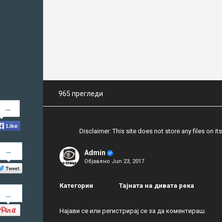
965 прегледи
Share
on
Facebook
Disclaimer: This site does not store any files on its
Share
Admin
on
Објавено
Jun 23, 2017
Twitter
Категории
Тајната на дивата река
Pinterest
Најави се
или
регистрирај се
за да коментираш.