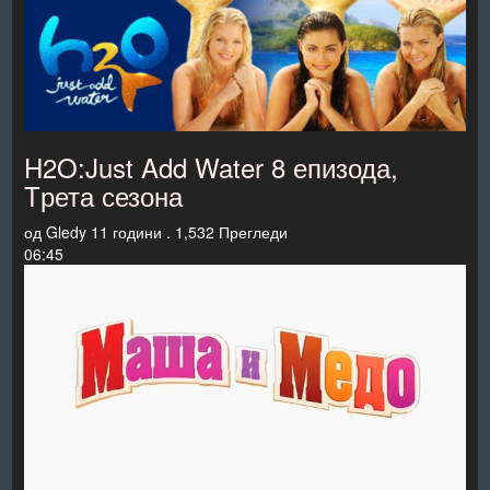
H2O:Just Add Water 8 епизода,
Tрета сезона
од
Gledy
11 години .
1,532 Прегледи
06:45