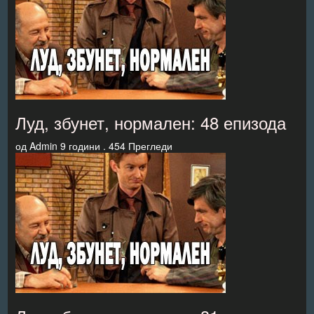
Луд, збунет, нормален: 48 епизода
од
Admin
9 години .
454 Прегледи