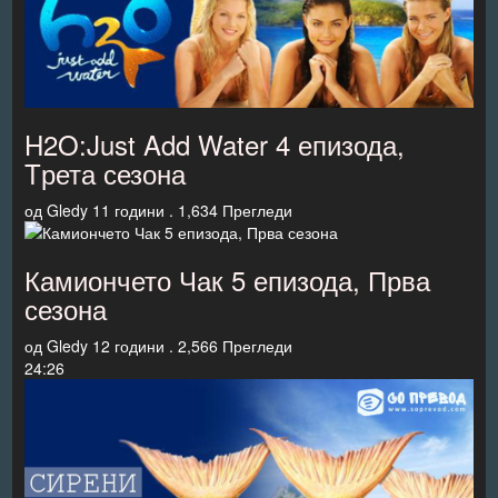
H2O:Just Add Water 4 епизода,
Tрета сезона
од
Gledy
11 години .
1,634 Прегледи
Камиончето Чак 5 епизода, Прва
сезона
од
Gledy
12 години .
2,566 Прегледи
24:26