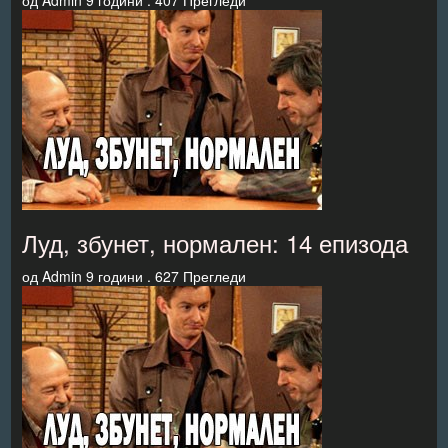
од
Admin
9 години .
407 Прегледи
Луд, збунет, нормален: 14 епизода
од
Admin
9 години .
627 Прегледи