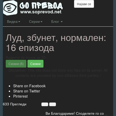
Најави се
Видеа
Серии
Блог
Луд, збунет, нормален:
16 епизода
Видеото ќе почне за
20
Скокни (
5
)
Скокни
Disclaimer: This site does not store any files on its server. All
contents are provided by non-affiliated third parties.!
Share on Facebook
Share on Twitter
Pinterest
633 Прегледи
×
Ви Благодариме! Споделете го со