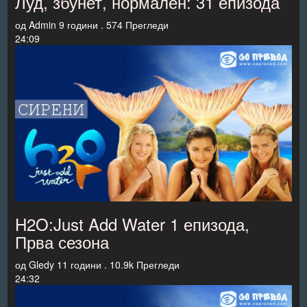
Луд, збунет, нормален: 31 епизода
од
Admin
9 години .
574 Прегледи
24:09
H2O:Just Add Water 1 епизода,
Прва сезона
од
Gledy
11 години .
10.9k Прегледи
24:32