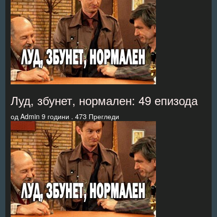
Луд, збунет, нормален: 49 епизода
од
Admin
9 години .
473 Прегледи