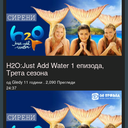
H2O:Just Add Water 1 епизода,
Tрета сезона
од
Gledy
11 години .
2,090 Прегледи
24:37