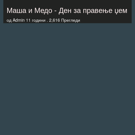
Маша и Медо - Ден за правење џем
од
Admin
11 години .
2,616 Прегледи
24:10
H2O:Just Add Water 9 епизода,
Tрета сезона
од
Gledy
11 години .
1,715 Прегледи