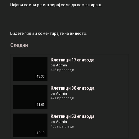
Најави се
или
регистрирај се
за да коментираш.
Бидете први и коментирајте на видеото.
Следни
Клетници 17 епизода
од
Admin
446 прегледи
43:33
Клетници 38 епизода
од
Admin
421 прегледи
41:09
Клетници 53 епизода
од
Admin
453 прегледи
40:19