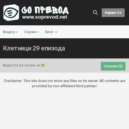
Најави Се
Видеа
Серии
Блог
Клетници 29 епизода
Видеото ќе почне за
20
Скокни (
5
)
Disclaimer: This site does not store any files on its server. All contents are
provided by non-affiliated third parties.!